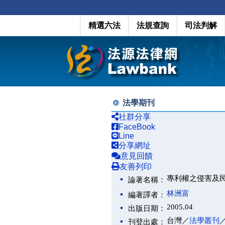
精選六法
法規查詢
司法判解
法學期刊
社群分享
FaceBook
Line
分享網址
意見回饋
友善列印
專利權之侵害及民事救濟（P
論著名稱：
林洲富
編著譯者：
2005.04
出版日期：
台灣／
法學叢刊
刊登出處：