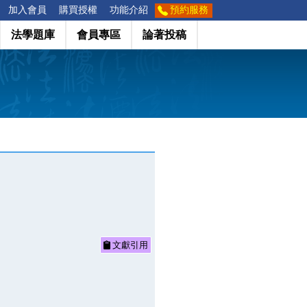
加入會員
購買授權
功能介紹
預約服務
法學題庫
會員專區
論著投稿
文獻引用