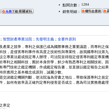
1284
點閱次數：
銷售明細：
；
智慧財產專業法院
；
先發明主義
；
全要件原則
及產業之競爭，專利之保護已成為國際事務之重要議題，而專利之保
科技，是侵害專利事件有高度之技術性與專業性，故我國專利法第九
設立專業法庭或指定專人辦理，司法院並得指定侵害專利鑑定專業機
於專利之相關科技，囿於本身所學，鮮少有熟悉專利之相關技術。因
有專門技術之鑑定機關，作成鑑定報告書，並直接以鑑定報告之結果
時所應用之基本概念或原則，誠屬少數。
題交諸鑑定機關判斷，使法院淪為背書之地位，導致保護專利之規定
件，如何有效率及正確判定專利侵害是否成立，應為司法實務應處理
之界定