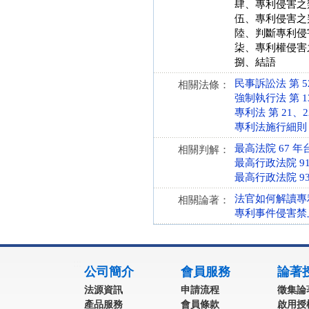
肆、專利侵害之
伍、專利侵害之
陸、判斷專利侵
柒、專利權侵害
捌、結語
民事訴訟法 第 522、
相關法條：
強制執行法 第 132 
專利法 第 21、22
專利法施行細則 第 1
最高法院 67 年
相關判解：
最高行政法院 91
最高行政法院 93
法官如何解讀專
相關論著：
專利事件侵害禁
:::
公司簡介
會員服務
論著
法源資訊
申請流程
徵集論
產品服務
會員條款
啟用授