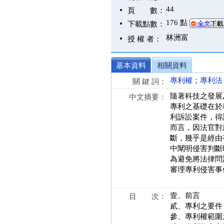
44
頁 數：
176 點
下載點數：
林洲富
授 權 者：
基本資料
相關資料
專利權
；
專利法
關 鍵 詞：
隨著科技之發展
中文摘要：
專利之基礎在於
利訴訟案件，得
而言，因法官對
斷，幾乎是經由
中闡明侵害判斷
為避免將法律問
審理專利侵害事
壹、前言
目 次：
貳、專利之要件
參、專利權範圍