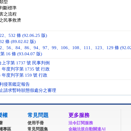
類型
判斷標準
害之流程
之民事救濟
532 條 (92.06.25 版)
條 (89.02.02 版)
、56、84、86、94、97、99、106、108、111、123、129 條 (92.02
6 條 (93.04.07 版)
台上字第 1737 號 民事判例
 年度判字第 1735 號 行政
 年度判字第 159 號 行政
利侵害鑑定報告
止請求暫時狀態假處分之審理
授權
常見問題
更多服務
著
使用手冊
法令訂閱服務
權專區
常見問題集
金融法規自動關連AI