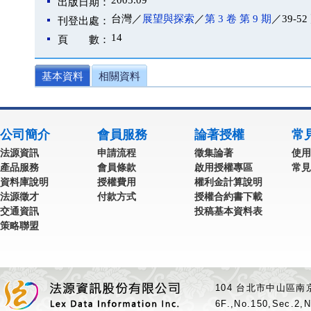
2005.09
出版日期：
台灣／
展望與探索
／
第 3 卷 第 9 期
／39-52
刊登出處：
14
頁 數：
基本資料
相關資料
公司簡介
會員服務
論著授權
常
法源資訊
申請流程
徵集論著
使用
產品服務
會員條款
啟用授權專區
常見
資料庫說明
授權費用
權利金計算說明
法源徵才
付款方式
授權合約書下載
交通資訊
投稿基本資料表
策略聯盟
104 台北市中山區南京
6F.,No.150,Sec.2,N