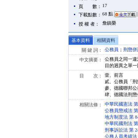
17
頁 數：
68 點
下載點數：
詹鎮榮
授 權 者：
基本資料
相關資料
公務員
；
刑懲併
關 鍵 詞：
公務員之同一違
中文摘要：
目的迥異之單一
壹、前言
目 次：
貳、公務員「刑
參、德國聯邦公
肆、德國法刑懲
中華民國憲法 第 23
相關法條：
公務員懲戒法 第 9、
地方制度法 第 84 條
中華民國刑法 第 10
刑事訴訟法 第 241 
公務人員考績法 第 1