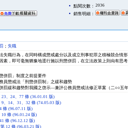
2036
點閱次數：
銷售明細：
罰
；
失職
法失職行為，在同時構成懲戒處分以及成立刑事犯罪之積極競合情形
因素，即可毫無猶豫地逕行施以刑懲併罰，在立法政策上則尙有思考
懲併罰」制度之前提要件
務員懲戒法「刑懲併罰制」之緩和趨勢
併罰緩和趨勢對我國之啓示—兼評公務員懲戒法修正草案（二○○五
、24、77 條 (36.01.01 版)
14、31、32 條 (74.05.03 版)
 (96.07.11 版)
 條 (96.01.24 版)
條 (96.12.12 版)
2 條 (96.03.21 版)