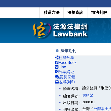
精選六法
法規查詢
司法判解
法學期刊
社群分享
FaceBook
Line
分享網址
意見回饋
友善列印
論公務員「刑懲
論著名稱：
詹鎮榮
編著譯者：
2008.01
出版日期：
台灣／
台灣本土
刊登出處：