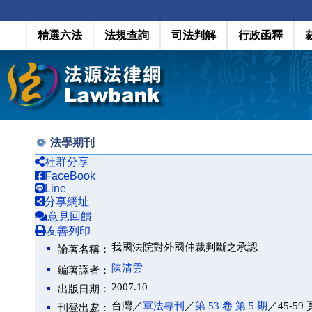
精選六法
法規查詢
司法判解
行政函釋
法學期刊
社群分享
FaceBook
Line
分享網址
意見回饋
友善列印
我國法院對外國仲裁判斷之承認
論著名稱：
陳清雲
編著譯者：
2007.10
出版日期：
台灣／
軍法專刊
／
第 53 卷 第 5 期
／45-59 
刊登出處：