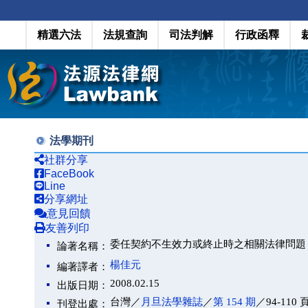
精選六法
法規查詢
司法判解
行政函釋
法學期刊
社群分享
FaceBook
Line
分享網址
意見回饋
友善列印
委任契約不生效力或終止時之相關法律問題
論著名稱：
楊佳元
編著譯者：
2008.02.15
出版日期：
台灣／
月旦法學雜誌
／
第 154 期
／94-110 
刊登出處：