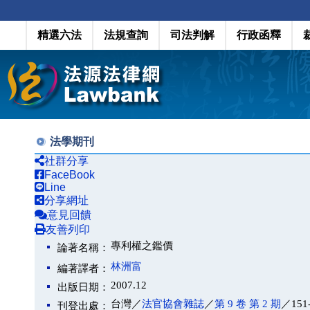
精選六法
法規查詢
司法判解
行政函釋
法學期刊
社群分享
FaceBook
Line
分享網址
意見回饋
友善列印
專利權之鑑價
論著名稱：
林洲富
編著譯者：
2007.12
出版日期：
台灣／
法官協會雜誌
／
第 9 卷 第 2 期
／151
刊登出處：