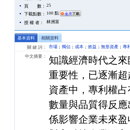
25
頁 數：
100 點
下載點數：
林洲富
授 權 者：
基本資料
相關資料
市場
；
獨佔
；
成本
；
效益
；
無形資產
；
專
關 鍵 詞：
中文摘要：
知識經濟時代之來
重要性，已逐漸超
資產中，專利權占
數量與品質得反應
係影響企業未來盈