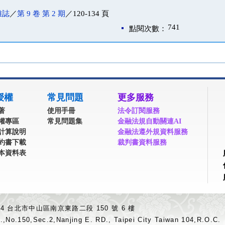
雜誌
／
第 9 卷 第 2 期
／120-134 頁
741
點閱次數：
授權
常見問題
更多服務
著
使用手冊
法令訂閱服務
權專區
常見問題集
金融法規自動關連AI
計算說明
金融法遵外規資料服務
約書下載
裁判書資料服務
本資料表
04 台北市中山區南京東路二段 150 號 6 樓
.,No.150,Sec.2,Nanjing E. RD., Taipei City Taiwan 104,R.O.C.