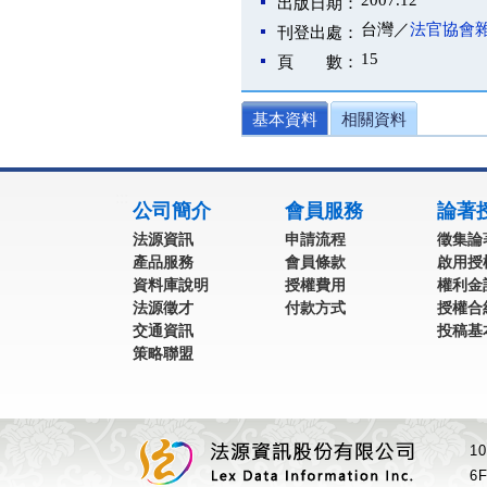
2007.12
出版日期：
台灣／
法官協會
刊登出處：
15
頁 數：
基本資料
相關資料
:::
公司簡介
會員服務
論著
法源資訊
申請流程
徵集論
產品服務
會員條款
啟用授
資料庫說明
授權費用
權利金
法源徵才
付款方式
授權合
交通資訊
投稿基
策略聯盟
1
6F