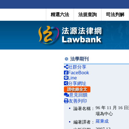
精選六法
法規查詢
司法判解
法學期刊
社群分享
FaceBook
Line
分享網址
請收錄全文
意見回饋
友善列印
96 年 11 
論著名稱：
場為中心
羅秉成
編著譯者：