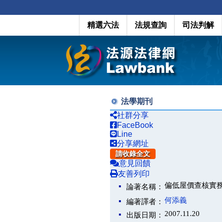
精選六法
法規查詢
司法判解
法學期刊
社群分享
FaceBook
Line
分享網址
請收錄全文
意見回饋
友善列印
偏低屋價查核實
論著名稱：
何添義
編著譯者：
2007.11.20
出版日期：