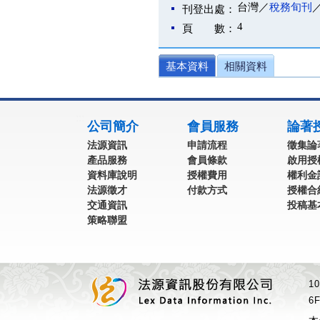
台灣／
稅務旬刊
刊登出處：
4
頁 數：
基本資料
相關資料
:::
公司簡介
會員服務
論著
法源資訊
申請流程
徵集論
產品服務
會員條款
啟用授
資料庫說明
授權費用
權利金
法源徵才
付款方式
授權合
交通資訊
投稿基
策略聯盟
1
6F