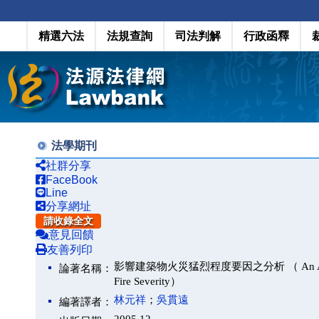
精選六法
法規查詢
司法判解
行政函釋
法學期刊
社群分享
FaceBook
Line
分享網址
請收錄全文
意見回饋
友善列印
影響建築物火災猛烈程度要因之分析 （ An Analysis of S
論著名稱：
Fire Severity）
林元祥
；
吳貫遠
編著譯者：