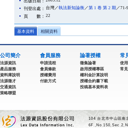
2005.12
出版日期：
台灣／
執法新知論衡
／
第 1 卷 第 2 期
／71-
刊登出處：
22
頁 數：
基本資料
相關資料
公司簡介
會員服務
論著授權
常
法源資訊
申請流程
徵集論著
使用
產品服務
會員條款
啟用授權專區
常見
資料庫說明
授權費用
權利金計算說明
法源徵才
付款方式
授權合約書下載
交通資訊
投稿基本資料表
策略聯盟
104 台北市中山區南京
6F.,No.150,Sec.2,N