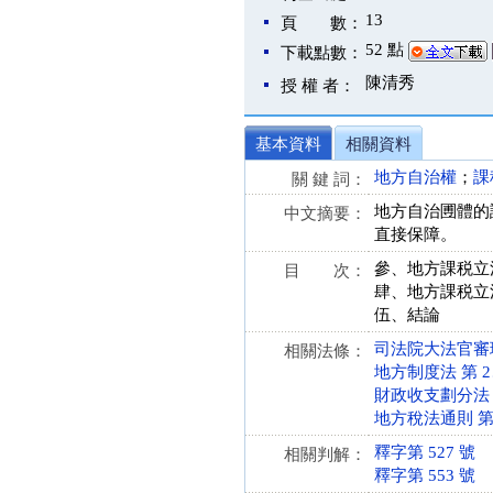
13
頁 數：
52 點
下載點數：
陳清秀
授 權 者：
基本資料
相關資料
地方自治權
；
課
關 鍵 詞：
地方自治圑體的
中文摘要：
直接保障。
參、地方課税立
目 次：
肆、地方課税立
伍、結論
司法院大法官審理案件
相關法條：
地方制度法 第 2、3
財政收支劃分法 第 1
地方稅法通則 第 2、
釋字第 527 號
相關判解：
釋字第 553 號