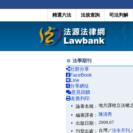
精選六法
法規查詢
司法判解
法學期刊
社群分享
FaceBook
Line
分享網址
意見回饋
友善列印
地方課稅立法權
論著名稱：
陳清秀
編著譯者：
2008.07
出版日期：
台灣／
法令月刊
刊登出處：