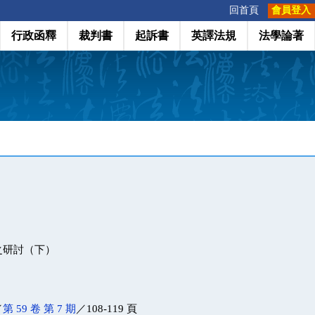
:::
回首頁
會員登入
行政函釋
裁判書
起訴書
英譯法規
法學論著
之研討（下）
／
第 59 卷 第 7 期
／108-119 頁