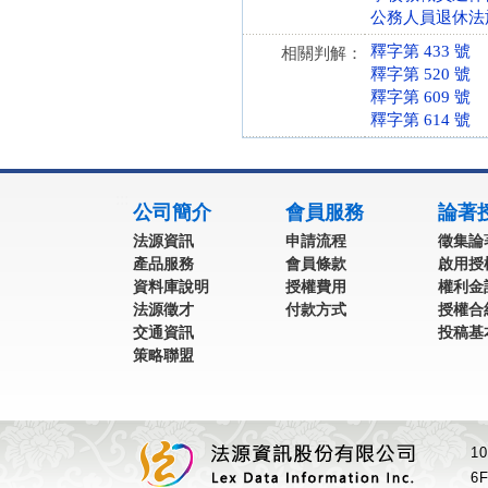
公務人員退休法施行細
釋字第 433 號
相關判解：
釋字第 520 號
釋字第 609 號
釋字第 614 號
:::
公司簡介
會員服務
論著
法源資訊
申請流程
徵集論
產品服務
會員條款
啟用授
資料庫說明
授權費用
權利金
法源徵才
付款方式
授權合
交通資訊
投稿基
策略聯盟
1
6F