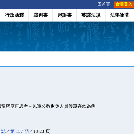
:::
回首頁
會員登入
行政函釋
裁判書
起訴書
英譯法規
法學論著
保留密度再思考－以軍公教退休人員優惠存款為例
雜誌
／
第 157 期
／18-23 頁