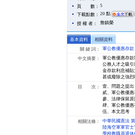
5
頁 數：
20 點
下載點數：
詹鎮榮
授 權 者：
基本資料
相關資料
軍公教優惠存款
關 鍵 詞：
軍公教優惠存款
中文摘要：
公務人才之吸引
金存款利息補貼
甚或廢除之強烈
壹、問題之提出
目 次：
貳、軍公教優惠
參、法律保留原
肆、軍公教優惠
伍、本文思考
中華民國憲法 第 18
相關法條：
陸海空軍軍官士官服役
學校教職員退休條例施