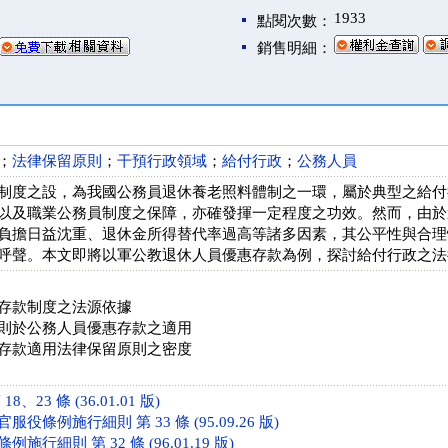
1933
點閱次數：
銷售明細：
；
法律保留原則
；
干預行政領域
；
給付行政
；
公務人員
制度之設，為我國公務員退休養老照料體制之一環，屬於典型之給付
以及職業公務員制度之保障，亦確發揮一定程度之功效。然而，由於
負擔日益沈重、退休金所得替代率過高等諸多因素，其公平性與合理
呼聲。本文即將以軍公教退休人員優惠存款為例，探討給付行政之法
存款制度之法源依據
則於公務人員優惠存款之適用
存款適用法律保留原則之密度
、23 條 (36.01.01 版)
條例施行細則 第 33 條 (95.09.26 版)
行細則 第 32 條 (96.01.19 版)