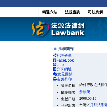
精選六法
法規查詢
司法判解
法學期刊
社群分享
FaceBook
Line
分享網址
意見回饋
友善列印
給付行政之法律
論著名稱：
詹鎮榮
編著譯者：
2008.05.15
出版日期：
台灣／
月旦法學
刊登出處：