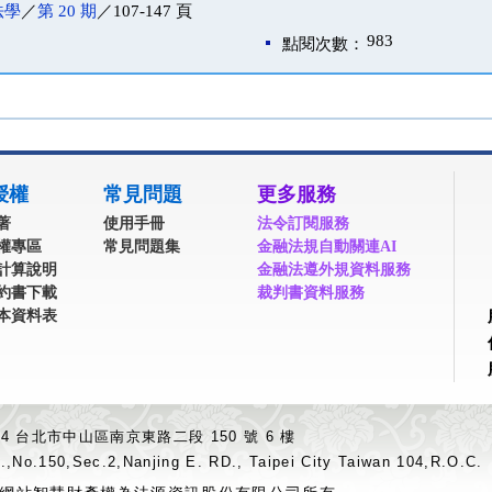
法學
／
第 20 期
／107-147 頁
983
點閱次數：
授權
常見問題
更多服務
著
使用手冊
法令訂閱服務
權專區
常見問題集
金融法規自動關連AI
計算說明
金融法遵外規資料服務
約書下載
裁判書資料服務
本資料表
04 台北市中山區南京東路二段 150 號 6 樓
.,No.150,Sec.2,Nanjing E. RD., Taipei City Taiwan 104,R.O.C.