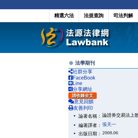
精選六法
法規查詢
司法判解
法學期刊
社群分享
FaceBook
Line
分享網址
請收錄全文
意見回饋
友善列印
論證券交易法上
論著名稱：
張天一
編著譯者：
2008.06
出版日期：