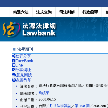
精選六法
法規查詢
司法判解
行政函釋
法學期刊
社群分享
FaceBook
Line
分享網址
意見回饋
友善列印
違法行政處分職權撤銷之除斥期間－評最高
論著名稱：
詹鎮榮
編著譯者：
2008.06.15
出版日期：
台灣／
月旦法學雜誌
／
第 158 期
／268-280
刊登出處：