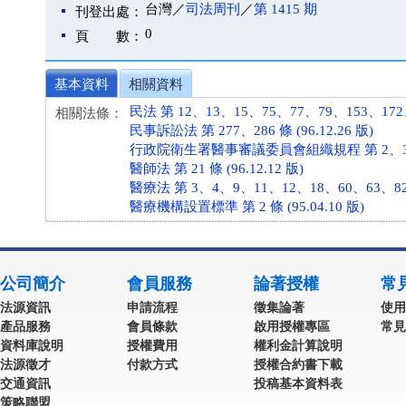
台灣／
司法周刊
／
第 1415 期
刊登出處：
0
頁 數：
基本資料
相關資料
民法 第 12、13、15、75、77、79、153、172、22
相關法條：
民事訴訟法 第 277、286 條 (96.12.26 版)
行政院衛生署醫事審議委員會組織規程 第 2、3、4 條
醫師法 第 21 條 (96.12.12 版)
醫療法 第 3、4、9、11、12、18、60、63、82、8
醫療機構設置標準 第 2 條 (95.04.10 版)
公司簡介
會員服務
論著授權
常
法源資訊
申請流程
徵集論著
使用
產品服務
會員條款
啟用授權專區
常見
資料庫說明
授權費用
權利金計算說明
法源徵才
付款方式
授權合約書下載
交通資訊
投稿基本資料表
策略聯盟