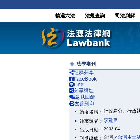
精選六法
法規查詢
司法判解
法學期刊
社群分享
FaceBook
Line
分享網址
意見回饋
友善列印
行政處分、行政
論著名稱：
李建良
編著譯者：
2008.04
出版日期：
台灣／
台灣本土
刊登出處：