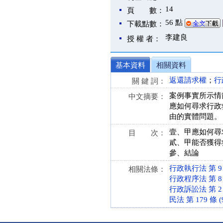
14
頁 數：
56 點
下載點數：
李建良
授 權 者：
基本資料
相關資料
返還請求權
；
行
關 鍵 詞：
案例事實所示情
中文摘要：
應如何尋求行政
由的實體問題。
壹、甲應如何尋
目 次：
貳、甲能否獲得
參、結論
行政執行法 第 9、2
相關法條：
行政程序法 第 8、9
行政訴訟法 第 2、4
民法 第 179 條 (9