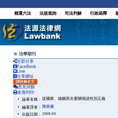
精選六法
法規查詢
司法判解
行政函釋
法學期刊
社群分享
FaceBook
Line
分享網址
請收錄全文
意見回饋
友善列印
從國家、婚姻與夫妻關係談性別正義
論著名稱：
陳惠馨
編著譯者：
2008.04
出版日期：