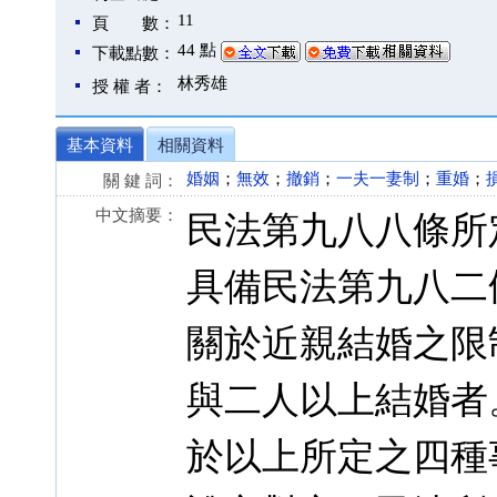
11
頁 數：
44 點
下載點數：
林秀雄
授 權 者：
基本資料
相關資料
婚姻
；
無效
；
撤銷
；
一夫一妻制
；
重婚
；
關 鍵 詞：
中文摘要：
民法第九八八條所
具備民法第九八二
關於近親結婚之限制
與二人以上結婚者
於以上所定之四種