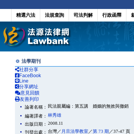
精選六法
法規查詢
司法判解
行政函釋
法學期刊
社群分享
FaceBook
Line
分享網址
意見回饋
友善列印
民法親屬編：第五講 婚姻的無效與撤銷
論著名稱：
林秀雄
編著譯者：
2008.11
出版日期：
台灣／
月旦法學教室
／
第 73 期
／37-47 頁
刊登出處：