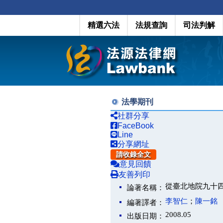
精選六法
法規查詢
司法判解
法學期刊
社群分享
FaceBook
Line
分享網址
請收錄全文
意見回饋
友善列印
從臺北地院九十
論著名稱：
李智仁
；
陳一銘
編著譯者：
2008.05
出版日期：