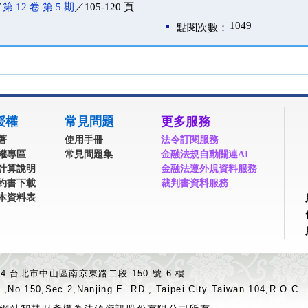
／
第 12 卷 第 5 期
／105-120 頁
1049
點閱次數：
授權
常見問題
更多服務
著
使用手冊
法令訂閱服務
權專區
常見問題集
金融法規自動關連AI
計算說明
金融法遵外規資料服務
約書下載
裁判書資料服務
本資料表
04 台北市中山區南京東路二段 150 號 6 樓
.,No.150,Sec.2,Nanjing E. RD., Taipei City Taiwan 104,R.O.C.