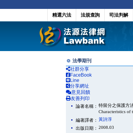
精選六法
法規查詢
司法判解
法學期刊
社群分享
FaceBook
Line
分享網址
意見回饋
友善列印
特留分之保護方法：從扣減
論著名稱：
Characteristics o
黃詩淳
編著譯者：
2008.03
出版日期：