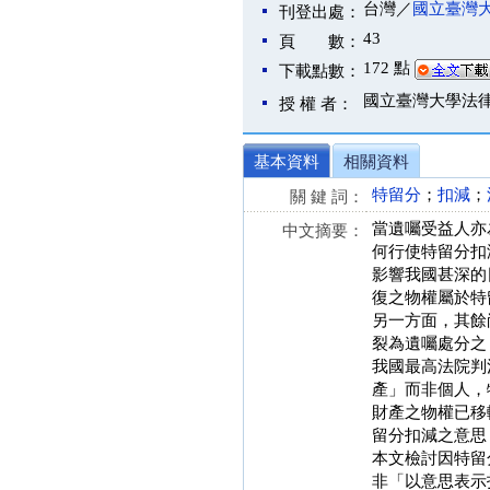
台灣／
國立臺灣
刊登出處：
43
頁 數：
172 點
下載點數：
國立臺灣大學法
授 權 者：
基本資料
相關資料
特留分
；
扣減
；
關 鍵 詞：
當遺囑受益人亦
中文摘要：
何行使特留分扣
影響我國甚深的
復之物權屬於特
另一方面，其餘
裂為遺囑處分之
我國最高法院判
產」而非個人，
財產之物權已移
留分扣減之意思
本文檢討因特留
非「以意思表示