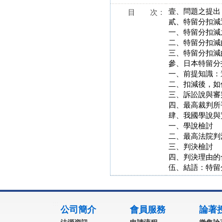
壹、問題之提出
目 次：
貳、特留分扣減
一、特留分扣減
二、特留分扣減
三、特留分扣減
參、日本特留分
一、前提知識：
二、扣減後，如
三、訴訟說與審
四、最高裁判所平
肆、我國學說與
一、學說檢討
二、最高法院判
三、判決檢討
四、判決理由的
伍、結語：特留
:::
公司簡介
會員服務
論著