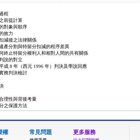
過程
之前提計算
的對象與順序
的效力
扣減後之法律關係
遺產分割與特留分扣減的程序差異
何終止特留分權利人和相對人間的共有關係
判說的對立
成 8 年（西元 1996 年）判決及學說回應
實務判決檢討
決
合理性與背後考量
分之保護方法
授權
常見問題
更多服務