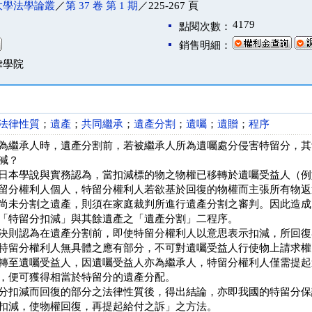
大學法學論叢
／
第 37 卷 第 1 期
／225-267 頁
4179
點閱次數：
銷售明細：
律學院
法律性質
；
遺產
；
共同繼承
；
遺產分割
；
遺囑
；
遺贈
；
程序
為繼承人時，遺產分割前，若被繼承人所為遺囑處分侵害特留分，其
減？
日本學說與實務認為，當扣減標的物之物權已移轉於遺囑受益人（例
留分權利人個人，特留分權利人若欲基於回復的物權而主張所有物返
尚未分割之遺產，則須在家庭裁判所進行遺產分割之審判。因此造成
「特留分扣減」與其餘遺產之「遺產分割」二程序。
決則認為在遺產分割前，即使特留分權利人以意思表示扣減，所回復
特留分權利人無具體之應有部分，不可對遺囑受益人行使物上請求權
轉至遺囑受益人，因遺囑受益人亦為繼承人，特留分權利人僅需提起
，便可獲得相當於特留分的遺產分配。
分扣減而回復的部分之法律性質後，得出結論，亦即我國的特留分保
扣減，使物權回復，再提起給付之訴」之方法。