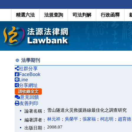
精選六法
法規查詢
司法判解
行政函釋
法學期刊
社群分享
FaceBook
Line
分享網址
請收錄全文
意見回饋
友善列印
雪山隧道火災救援路線最佳化之調查研究
論著名稱：
林元祥
；
吳榮平
；
張家福
；
柯志明
；
趙育德
編著譯者：
2008.07
出版日期：