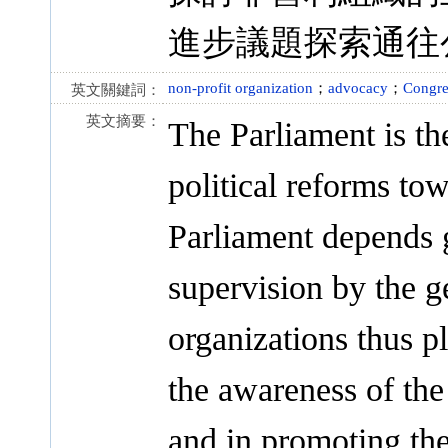
進步議題探索通往
non-profit organization
；
advocacy
；
Congre
英文關鍵詞：
英文摘要：
The Parliament is th
political reforms to
Parliament depends 
supervision by the g
organizations thus p
the awareness of the 
and in promoting the