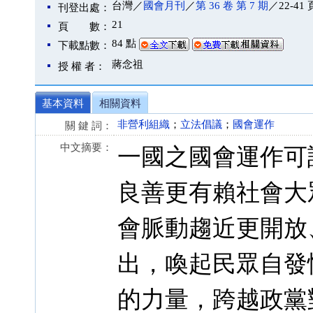
台灣／
國會月刊
／
第 36 卷 第 7 期
／22-41 
刊登出處：
21
頁 數：
84 點
下載點數：
蔣念祖
授 權 者：
基本資料
相關資料
非營利組織
；
立法倡議
；
國會運作
關 鍵 詞：
中文摘要：
一國之國會運作可
良善更有賴社會大
會脈動趨近更開放
出，喚起民眾自發
的力量，跨越政黨