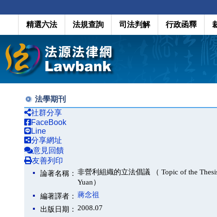
精選六法
法規查詢
司法判解
行政函釋
法學期刊
社群分享
FaceBook
Line
分享網址
意見回饋
友善列印
非營利組織的立法倡議 （ Topic of the Thesis: Advoc
論著名稱：
Yuan）
蔣念祖
編著譯者：
2008.07
出版日期：