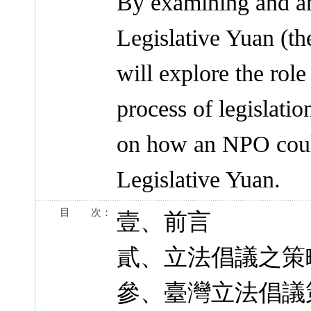
By examining and ana
Legislative Yuan (th
will explore the role
process of legislation
on how an NPO could
Legislative Yuan.
目 次：
壹、前言
貳、立法倡議之策
參、臺灣立法倡議