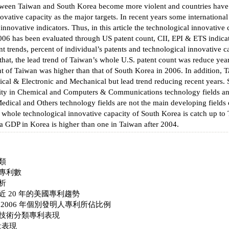
ween Taiwan and South Korea become more violent and countries have
ovative capacity as the major targets. In recent years some international
 innovative indicators. Thus, in this article the technological innovativ
06 has been evaluated through US patent count, CII, EPI & ETS indicat
ent trends, percent of individual’s patents and technological innovative c
that, the lead trend of Taiwan’s whole U.S. patent count was reduce yea
nt of Taiwan was higher than that of South Korea in 2006. In addition, 
rical & Electronic and Mechanical but lead trend reducing recent years.
ity in Chemical and Computers & Communications technology fields and
dical and Others technology fields are not the main developing fields 
 whole technological innovative capacity of South Korea is catch up to 
ta GDP in Korea is higher than one in Taiwan after 2004.
類
專利數
析
 20 年的美國專利趨勢
2006 年個別發明人專利所佔比例
技術分類專利表現
量表現