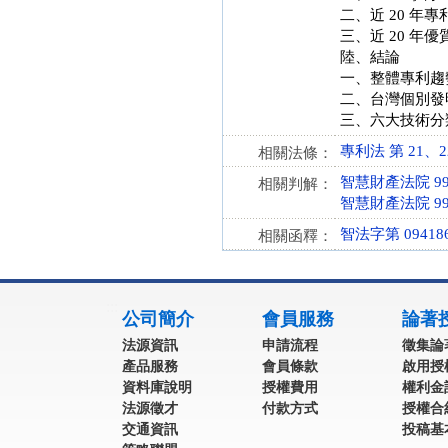
二、近 20 年
三、近 20 年
陸、結論
一、整體專利趨
二、台灣個別發
三、六大技術分
專利法 第 21、22、
相關法條：
智慧財產法院 99
相關判解：
智慧財產法院 99
智法字第 094186
相關函釋：
:::
公司簡介
會員服務
論著
法源資訊
申請流程
徵集論
產品服務
會員條款
啟用授
資料庫說明
授權費用
權利金
法源徵才
付款方式
授權合
交通資訊
投稿基