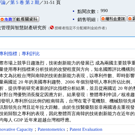
評論
／
第 5 卷 第 2 期
／31-51 頁
990
點閱次數：
銷售明細：
技管理與智慧財產研究所
（
授權者指定不分配權利金給作者）
專利指標
；
專利評比
際市場上競爭日趨激烈，技術創新能力的發展已 成為兩國主要競爭
量使用專利指標來分析技術的改變程度與方向，知名國際評比機構則
本文為比較台灣與南韓的技術創新能力表現，以專利件數、即時影響
量兩國近 20 年的美國專利趨勢、2006 年個別發明人專利所佔比
析，提供學術研究者新的評比指標分析結果，並且從兩國近 20 年
針對台灣優勢消長擬定因應方針。結果發現：整體專利申請／核准趨
灣個別發明人專利所佔比例仍較南韓高，台灣在電子電機類、機械類領
訊類領先台灣且近年拉大距離。由於生技醫藥類並非兩國過去重視發
技術歸類之專利的表現，因此整體而言南韓的技術創新能力在近年的
均每人 GDP 近年來超越台灣相呼應。
novative Capacity
；
Patentometrics
；
Patent Evaluation