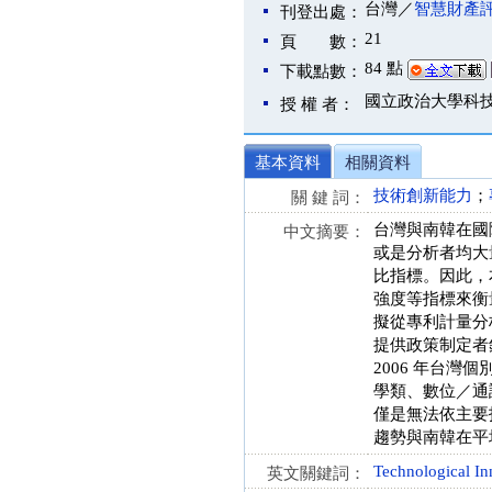
台灣／
智慧財產
刊登出處：
21
頁 數：
84 點
下載點數：
國立政治大學科
授 權 者：
基本資料
相關資料
技術創新能力
；
關 鍵 詞：
台灣與南韓在國
中文摘要：
或是分析者均大
比指標。因此，
強度等指標來衡
擬從專利計量分
提供政策制定者
2006 年台
學類、數位／通
僅是無法依主要
趨勢與南韓在平
Technological In
英文關鍵詞：