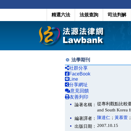
精選六法
法規查詢
司法判解
法學期刊
社群分享
FaceBook
Line
分享網址
意見回饋
友善列印
從專利觀點比較臺灣與南韓
論著名稱：
and South Korea 
陳達仁
；
黃慕萱
編著譯者：
2007.10.15
出版日期：