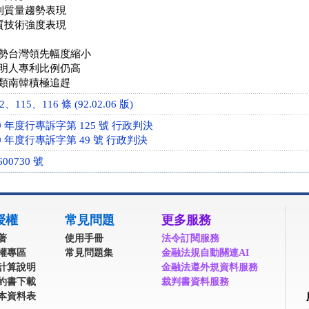
專利質量趨勢表現
優質技術強度表現
勢台灣領先幅度縮小
明人專利比例仍高
類南韓積極追趕
115、116 條 (92.02.06 版)
 年度行專訴字第 125 號 行政判決
 年度行專訴字第 49 號 行政判決
00730 號
授權
常見問題
更多服務
著
使用手冊
法令訂閱服務
權專區
常見問題集
金融法規自動關連AI
計算說明
金融法遵外規資料服務
約書下載
裁判書資料服務
本資料表