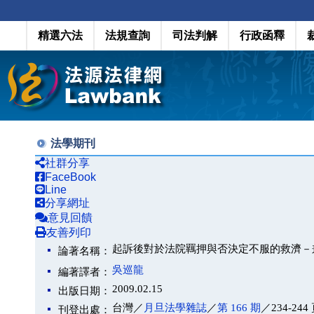
精選六法
法規查詢
司法判解
行政函釋
法學期刊
社群分享
FaceBook
Line
分享網址
意見回饋
友善列印
起訴後對於法院羈押與否決定不服的救濟－
論著名稱：
吳巡龍
編著譯者：
2009.02.15
出版日期：
台灣／
月旦法學雜誌
／
第 166 期
／234-244
刊登出處：