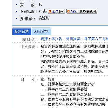
10
頁 數：
40 點
下載點數：
吳巡龍
授 權 者：
基本資料
相關資料
羈押
；
準抗告
；
聲明異議
；
釋字第六三九
關 鍵 詞：
被告經起訴由法官訊問後，諭知羈押或准
中文摘要：
分」，被告分別對之可向上級法院抗告或
但本號解釋說理與實際不符。
法院對於被告未予羈押而裁定具保、責付
定，有權向上級法院提出抗告。若由受命
訟法第二八八條之三規定，得聲明異議。
壹、前言
目 次：
貳、對釋字第六三九號解釋之評析
一、釋字第六三九號解釋要旨
二、釋字第六三九號解釋之缺點
參、檢察官不服移審羈押與否決定之救濟
一、檢察官於人犯移審時有無羈押聲請權