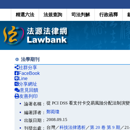
精選六法
法規查詢
司法判解
行政函釋
法學期刊
社群分享
FaceBook
Line
分享網址
意見回饋
友善列印
從 PCI DSS 看支付卡交易風險分配法制演
論著名稱：
鄭菀瓊
編著譯者：
2008.09.15
出版日期：
台灣／
科技法律透析
／
第 20 卷 第 9 期
／21
刊登出處：