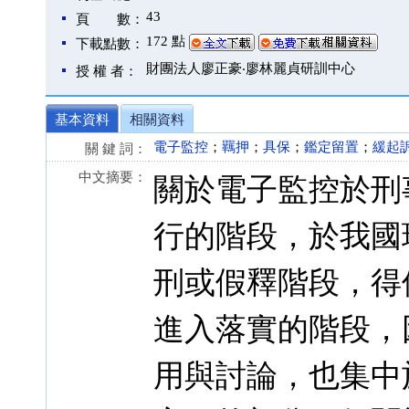
43
頁 數：
172 點
下載點數：
財團法人廖正豪‧廖林麗貞研訓中心
授 權 者：
基本資料
相關資料
電子監控
；
羈押
；
具保
；
鑑定留置
；
緩起
關 鍵 詞：
中文摘要：
關於電子監控於刑
行的階段，於我國
刑或假釋階段，得
進入落實的階段，
用與討論，也集中