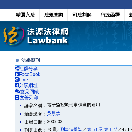
精選六法
法規查詢
司法判解
行政函釋
法學期刊
社群分享
FaceBook
Line
分享網址
意見回饋
友善列印
電子監控於刑事偵查的運用
論著名稱：
吳景欽
編著譯者：
2009.02
出版日期：
台灣／
刑事法雜誌
／
第 53 卷 第 1 期
／47-8
刊登出處：