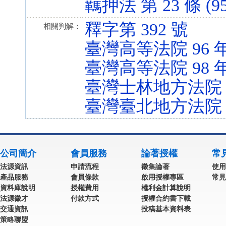
羈押法 第 23 條 (95.
釋字第 392 號
相關判解：
臺灣高等法院 96 
臺灣高等法院 98 
臺灣士林地方法院 9
臺灣臺北地方法院 9
公司簡介
會員服務
論著授權
常
法源資訊
申請流程
徵集論著
使用
產品服務
會員條款
啟用授權專區
常見
資料庫說明
授權費用
權利金計算說明
法源徵才
付款方式
授權合約書下載
交通資訊
投稿基本資料表
策略聯盟