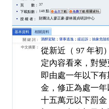
37
頁 數：
148 點
下載點數：
財團法人廖正豪‧廖林麗貞研訓中心
授 權 者：
基本資料
相關資料
酒醉駕駛
；
肇事逃逸
；
緩起訴
；
抽象危險
關 鍵 詞：
中文摘要：
從新近（ 97 年
定內容看來，對變
即由處一年以下有
金，修正為處一年
十五萬元以下罰金；