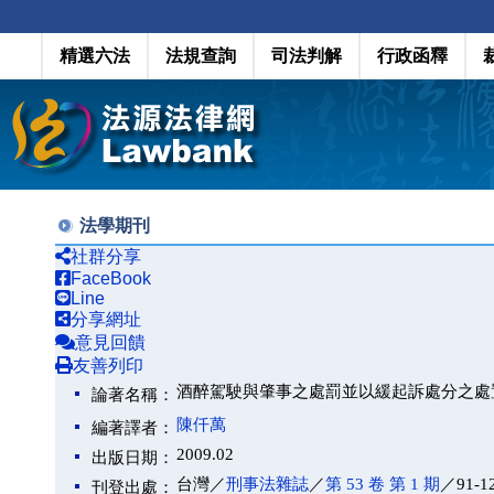
精選六法
法規查詢
司法判解
行政函釋
法學期刊
社群分享
FaceBook
Line
分享網址
意見回饋
友善列印
酒醉駕駛與肇事之處罰並以緩起訴處分之處
論著名稱：
陳仟萬
編著譯者：
2009.02
出版日期：
台灣／
刑事法雜誌
／
第 53 卷 第 1 期
／91-1
刊登出處：