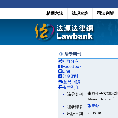
精選六法
法規查詢
司法判解
法學期刊
社群分享
FaceBook
Line
分享網址
意見回饋
友善列印
未成年子女繼承制度修正之評釋
論著名稱：
Minor Children）
張宏銘
編著譯者：
2008.08
出版日期：