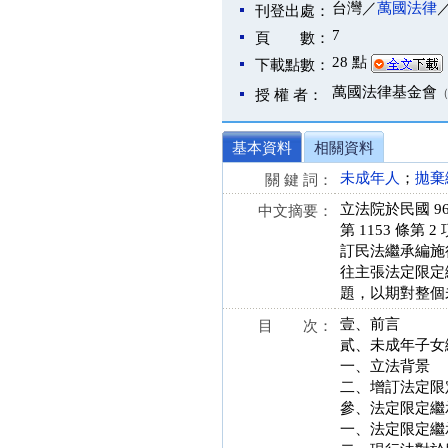
台灣／
萬國法律
刊登出處：
7
頁 數：
28 點
下載點數：
萬國法律基金會
授 權 者：
基本資料
相關資料
未成年人
；
拋棄
關 鍵 詞：
立法院於民國 9
中文摘要：
第 1153 
訂民法繼承編施行
往主張法定限定
題，以期對整個
壹、前言
目 次：
貳、未成年子女
一、立法背景
二、增訂法定限
參、法定限定繼
一、法定限定繼承