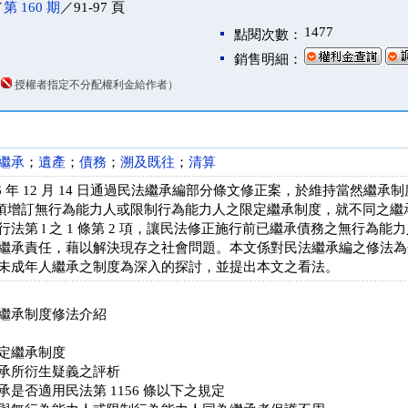
／
第 160 期
／91-97 頁
1477
點閱次數：
銷售明細：
（
授權者指定不分配權利金給作者）
繼承
；
遺產
；
債務
；
溯及既往
；
清算
6 年 12 月 14 日通過民法繼承編部分條文修正案，於維持當然繼
條第 2 項增訂無行為能力人或限制行為能力人之限定繼承制度，就不同
法第 l 之 1 條第 2 項，讓民法修正施行前已繼承債務之無行為
繼承責任，藉以解決現存之社會問題。本文係對民法繼承編之修法為
未成年人繼承之制度為深入的探討，並提出本文之看法。
繼承制度修法介紹
定繼承制度
承所衍生疑義之評析
是否適用民法第 1156 條以下之規定