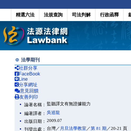
精選六法
法規查詢
司法判解
行政函釋
法學期刊
社群分享
FaceBook
Line
分享網址
意見回饋
友善列印
監聽譯文有無證據能力
論著名稱：
吳巡龍
編著譯者：
2009.07
出版日期：
台灣／
月旦法學教室
／
第 81 期
／20-21 頁
刊登出處：