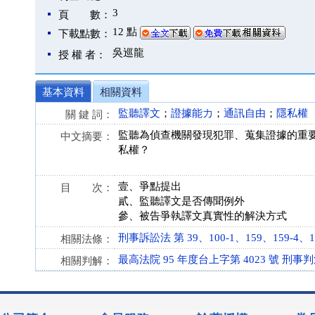
3
頁 數：
12 點
下載點數：
吳巡龍
授 權 者：
基本資料
相關資料
監聽譯文
；
證據能力
；
通訊自由
；
隱私權
關 鍵 詞：
監聽為偵查機關發現犯罪、蒐集證據的重
中文摘要：
私權？
壹、爭點提出
目 次：
貳、監聽譯文是否傳聞例外
參、被告爭執譯文真實性的解決方式
刑事訴訟法 第 39、100-1、159、159-4、159-
相關法條：
最高法院 95 年度台上字第 4023 號 刑事
相關判解：