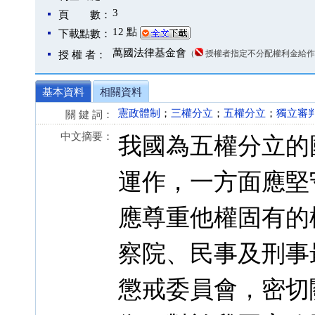
3
頁 數：
12 點
下載點數：
萬國法律基金會
（
授權者指定不分配權利金給作
授 權 者：
基本資料
相關資料
憲政體制
；
三權分立
；
五權分立
；
獨立審
關 鍵 詞：
中文摘要：
我國為五權分立的
運作，一方面應堅
應尊重他權固有的
察院、民事及刑事
懲戒委員會，密切