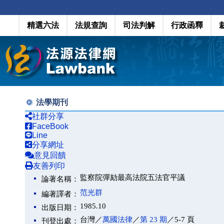
精選六法
法規查詢
司法判解
行政函釋
法學期刊
社群分享
FaceBook
Line
分享網址
意見回饋
友善列印
監察院彈劾最高法院五法官平議
論著名稱：
范光群
編著譯者：
1985.10
出版日期：
台灣／
萬國法律
／
第 23 期
／5-7 頁
刊登出處：