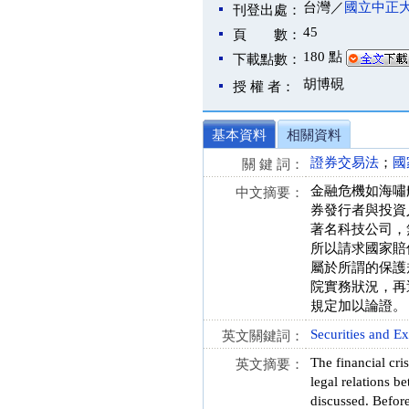
台灣／
國立中正
刊登出處：
45
頁 數：
180 點
下載點數：
胡博硯
授 權 者：
基本資料
相關資料
證券交易法
；
國
關 鍵 詞：
金融危機如海嘯
中文摘要：
券發行者與投資
著名科技公司，
所以請求國家賠
屬於所謂的保護
院實務狀況，再
規定加以論證。
Securities and E
英文關鍵詞：
The financial cris
英文摘要：
legal relations b
discussed. Befor