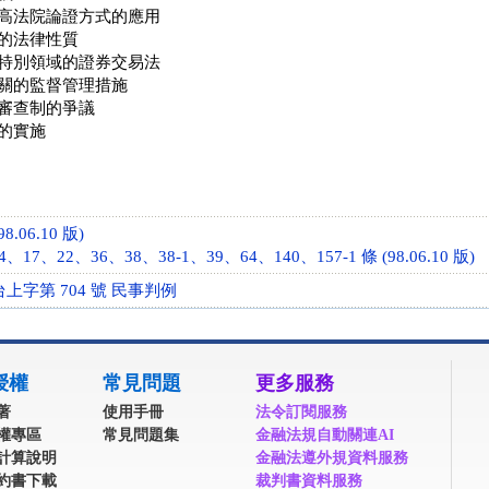
高法院論證方式的應用
的法律性質
特別領域的證券交易法
關的監督管理措施
審查制的爭議
的實施
8.06.10 版)
17、22、36、38、38-1、39、64、140、157-1 條 (98.06.10 版)
台上字第 704 號 民事判例
授權
常見問題
更多服務
著
使用手冊
法令訂閱服務
權專區
常見問題集
金融法規自動關連AI
計算說明
金融法遵外規資料服務
約書下載
裁判書資料服務