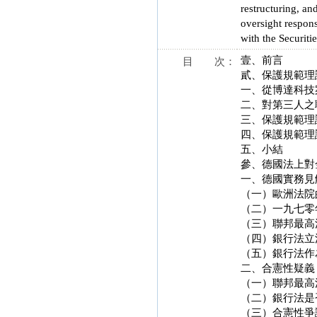
restructuring, an
oversight respons
with the Securitie
壹、前言
目 次：
貳、保護規範理
一、從博達科技
二、對第三人之
三、保護規範理
四、保護規範理
五、小結
參、德國法上對
一、德國實務見
（一）歐洲法院
（二）一九七零
（三）聯邦最高
（四）銀行法立
（五）銀行法作
二、合憲性疑義
（一）聯邦最高
（二）銀行法是
（三）合憲性爭