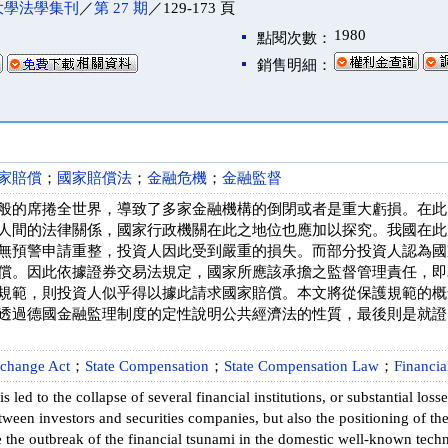
大學法學集刊
／
第 27 期
／129-173 頁
1980
點閱次數：
銷售明細：
家賠償
；
國家賠償法
；
金融危機
；
金融監督
般的席捲全世界，導致了多家金融機構的倒閉或者是重大虧損。在此
人間的法律關係，國家行政機關在此之地位也應加以探究。我國在此
無預警申請重整，投資人因此受到嚴重的損失。而部分投資人認為國
償。因此依據證券交易法規定，國家所應該承擔之監督管理責任，即
規範，則投資人似乎得以據此請求國家賠償。本文將從保護規範的概
透過德國金融監理制度的定性說明公共經濟法的性質，最後則是就證
xchange Act
；
State Compensation
；
State Compensation Law
；
Financial
is led to the collapse of several financial institutions, or substantial loss
etween investors and securities companies, but also the positioning of th
e the outbreak of the financial tsunami in the domestic well-known tec