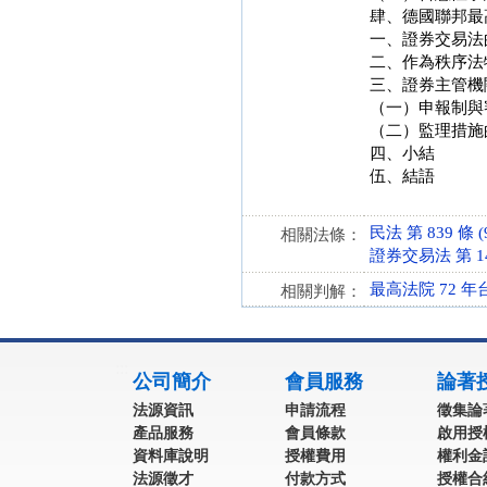
肆、德國聯邦最
一、證券交易法
二、作為秩序法
三、證券主管機
（一）申報制與
（二）監理措施
四、小結
伍、結語
民法 第 839 條 (9
相關法條：
證券交易法 第 14、
最高法院 72 年
相關判解：
:::
公司簡介
會員服務
論著
法源資訊
申請流程
徵集論
產品服務
會員條款
啟用授
資料庫說明
授權費用
權利金
法源徵才
付款方式
授權合