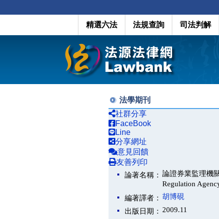
精選六法
法規查詢
司法判解
法學期刊
社群分享
FaceBook
Line
分享網址
意見回饋
友善列印
論證券業監理機關怠於行使
論著名稱：
Regulation Agen
胡博硯
編著譯者：
2009.11
出版日期：