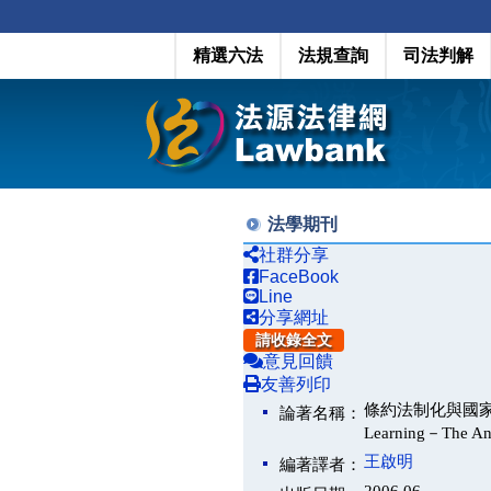
精選六法
法規查詢
司法判解
法學期刊
社群分享
FaceBook
Line
分享網址
請收錄全文
意見回饋
友善列印
條約法制化與國家學習－以
論著名稱：
Learning－The Ana
王啟明
編著譯者：