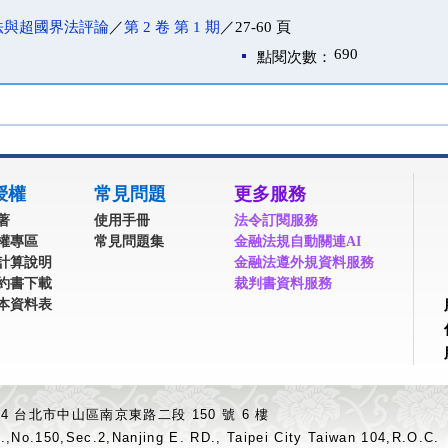
法與超國界法評論
／
第 2 卷 第 1 期
／27-60 頁
690
點閱次數：
授權
常見問題
更多服務
著
使用手冊
法令訂閱服務
權專區
常見問題集
金融法規自動關連AI
計算說明
金融法遵外規資料服務
約書下載
裁判書資料服務
本資料表
04 台北市中山區南京東路二段 150 號 6 樓
.,No.150,Sec.2,Nanjing E. RD., Taipei City Taiwan 104,R.O.C.