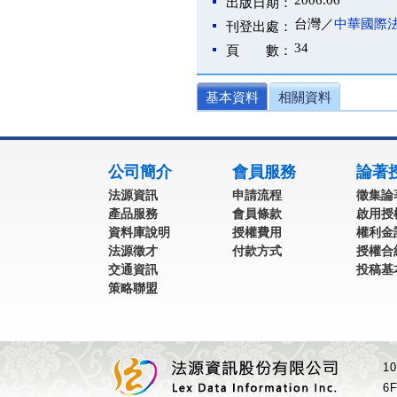
2006.06
出版日期：
台灣／
中華國際
刊登出處：
34
頁 數：
基本資料
相關資料
:::
公司簡介
會員服務
論著
法源資訊
申請流程
徵集論
產品服務
會員條款
啟用授
資料庫說明
授權費用
權利金
法源徵才
付款方式
授權合
交通資訊
投稿基
策略聯盟
1
6F