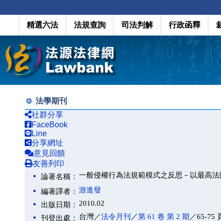
精選六法
法規查詢
司法判解
行政函釋
法學期刊
社群分享
FaceBook
Line
分享網址
意見回饋
友善列印
一般侵權行為法規範模式之反思－以最高法院 9
論著名稱：
游進發
編著譯者：
2010.02
出版日期：
台灣／
法令月刊
／
第 61 卷 第 2 期
／65-75 
刊登出處：