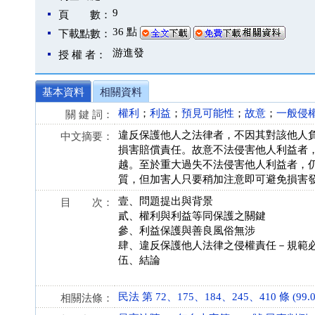
9
頁 數：
36 點
下載點數：
游進發
授 權 者：
基本資料
相關資料
權利
；
利益
；
預見可能性
；
故意
；
一般侵
關 鍵 詞：
違反保護他人之法律者，不因其對該他人
中文摘要：
損害賠償責任。故意不法侵害他人利益者
越。至於重大過失不法侵害他人利益者，
質，但加害人只要稍加注意即可避免損害
壹、問題提出與背景
目 次：
貳、權利與利益等同保護之關鍵
參、利益保護與善良風俗無涉
肆、違反保護他人法律之侵權責任－規範
伍、結論
民法 第 72、175、184、245、410 條 (99.0
相關法條：