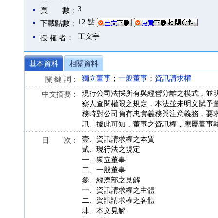
3
頁 數：
12 點
下載點數：
王文宇
授 權 者：
基本資料
相關資料
獨立董事
；
一般董事
；
資訊請求權
關 鍵 詞：
現行公司法採所有與經營分離之模式，並
中文摘要：
察人查閱權限之規定，本法並未明文賦予
務時對公司負有忠實義務與注意義務，要
訊。據此可知，董事之資訊權，應屬董事
壹、資訊請求權之本質
目 次：
貳、現行法之規定
一、獨立董事
二、一般董事
參、經濟部之見解
一、資訊請求權之主體
二、資訊請求權之客體
肆、本文見解