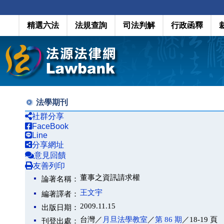
精選六法
法規查詢
司法判解
行政函釋
法學期刊
社群分享
FaceBook
Line
分享網址
意見回饋
友善列印
董事之資訊請求權
論著名稱：
王文宇
編著譯者：
2009.11.15
出版日期：
台灣／
月旦法學教室
／
第 86 期
／18-19 頁
刊登出處：