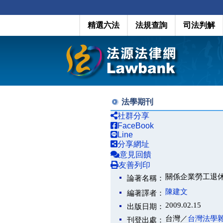
精選六法
法規查詢
司法判解
法學期刊
社群分享
FaceBook
Line
分享網址
意見回饋
友善列印
關係企業勞工退
論著名稱：
陳建文
編著譯者：
2009.02.15
出版日期：
台灣／
台灣法學
刊登出處：