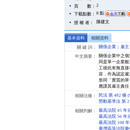
2
頁 數：
8 點
下載點數：
陳建文
授 權 者：
基本資料
相關資料
關係企業
；
雇主
關 鍵 詞：
關係企業中之個
中文摘要：
同是單一企業般
工彼此有無直接
容，作為認定雇
形同「實質的單
應課其雇主責任
民法 第 482 條 (9
相關法條：
勞動基準法 第 2 條 
最高法院 45 年
相關判解：
最高法院 56 年
最高法院 108 
臺灣高等法院臺中