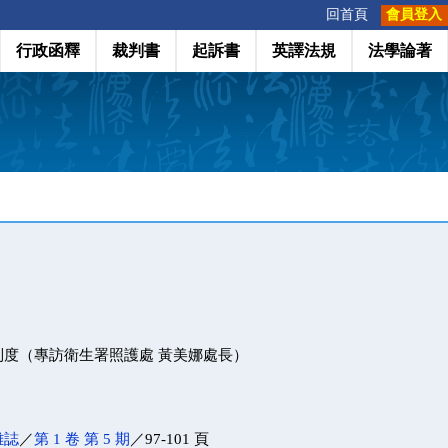
:::
回首頁
會員登入
行政函釋
裁判書
起訴書
英譯法規
法學論著
制度（專訪衛生署照護處 黃美娜處長）
雜誌
／
第 1 卷 第 5 期
／97-101 頁