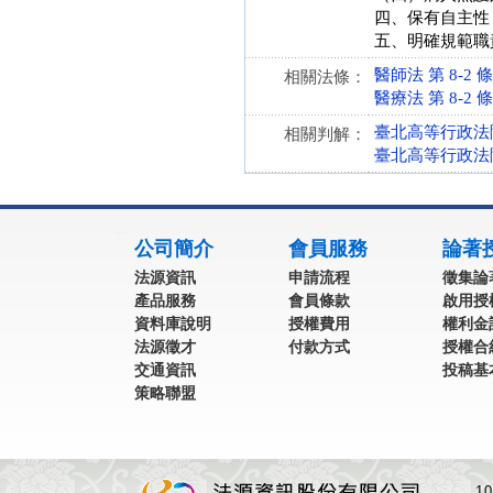
四、保有自主性
五、明確規範職
醫師法 第 8-2 條 (
相關法條：
醫療法 第 8-2 條 (
臺北高等行政法院 
相關判解：
臺北高等行政法院 
:::
公司簡介
會員服務
論著
法源資訊
申請流程
徵集論
產品服務
會員條款
啟用授
資料庫說明
授權費用
權利金
法源徵才
付款方式
授權合
交通資訊
投稿基
策略聯盟
1