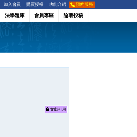
加入會員
購買授權
功能介紹
預約服務
法學題庫
會員專區
論著投稿
文獻引用