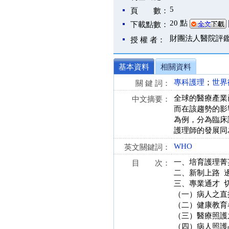
5
頁 數：
20 點
下載點數：
財團法人醫院評
授 權 者：
基本資料
相關資料
專科護理
；
世界
關 鍵 詞：
全球的醫療產業
中文摘要：
而在該趨勢的影
為例，分為臨床
護理師的發展同
WHO
英文關鍵詞：
一、培育護理菁
目 次：
二、新制上路 
三、專業通才 
（一）病人之直
（二）健康教育
（三）醫療照護
（四）病人照護