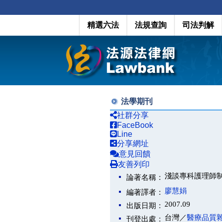
精選六法
法規查詢
司法判解
法學期刊
社群分享
FaceBook
Line
分享網址
意見回饋
友善列印
淺談專科護理師
論著名稱：
廖慧娟
編著譯者：
2007.09
出版日期：
台灣／
醫療品質
刊登出處：