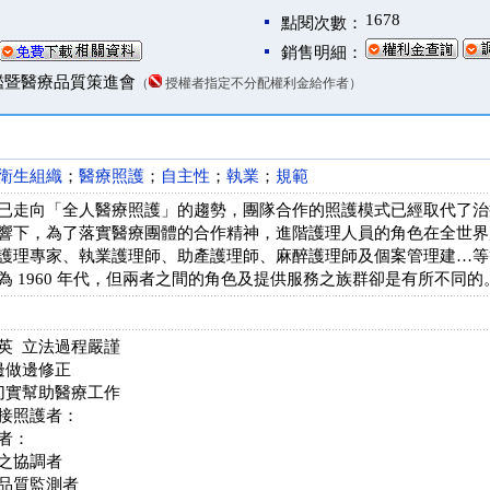
1678
點閱次數：
銷售明細：
鑑暨醫療品質策進會
（
授權者指定不分配權利金給作者）
衛生組織
；
醫療照護
；
自主性
；
執業
；
規範
已走向「全人醫療照護」的趨勢，團隊合作的照護模式已經取代了治
響下，為了落實醫療團體的合作精神，進階護理人員的角色在全世界
護理專家、執業護理師、助產護理師、麻醉護理師及個案管理建…等
為 1960 年代，但兩者之間的角色及提供服務之族群卻是有所不同的
英 立法過程嚴謹
邊做邊修正
切實幫助醫療工作
接照護者：
者：
之協調者
品質監測者