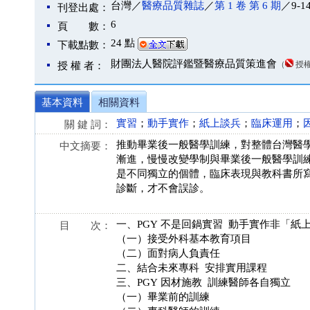
台灣／
醫療品質雜誌
／
第 1 卷 第 6 期
／9-1
刊登出處：
6
頁 數：
24 點
下載點數：
財團法人醫院評鑑暨醫療品質策進會
（
授
授 權 者：
基本資料
相關資料
實習
；
動手實作
；
紙上談兵
；
臨床運用
；
關 鍵 詞：
推動畢業後一般醫學訓練，對整體台灣醫
中文摘要：
漸進，慢慢改變學制與畢業後一般醫學訓
是不同獨立的個體，臨床表現與教科書所
診斷，才不會誤診。
一、PGY 不是回鍋實習 動手實作非「紙
目 次：
（一）接受外科基本教育項目
（二）面對病人負責任
二、結合未來專科 安排實用課程
三、PGY 因材施教 訓練醫師各自獨立
（一）畢業前的訓練