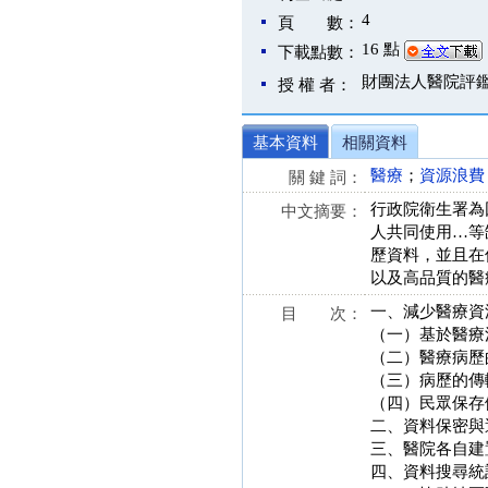
4
頁 數：
16 點
下載點數：
財團法人醫院評
授 權 者：
基本資料
相關資料
醫療
；
資源浪費
關 鍵 詞：
行政院衛生署為
中文摘要：
人共同使用…等
歷資料，並且在
以及高品質的醫
一、減少醫療資
目 次：
（一）基於醫療法
（二）醫療病歷
（三）病歷的傳
（四）民眾保存
二、資料保密與
三、醫院各自建
四、資料搜尋統