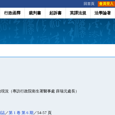
:::
回首頁
會員登入
行政函釋
裁判書
起訴書
英譯法規
法學論著
動現況（專訪行政院衛生署醫事處 薛瑞元處長）
雜誌
／
第 1 卷 第 6 期
／54-57 頁