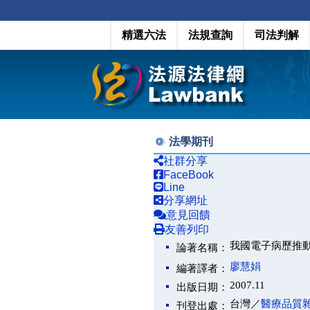
精選六法
法規查詢
司法判解
法學期刊
社群分享
FaceBook
Line
分享網址
意見回饋
友善列印
我國電子病歷推
論著名稱：
廖慧娟
編著譯者：
2007.11
出版日期：
台灣／
醫療品質
刊登出處：