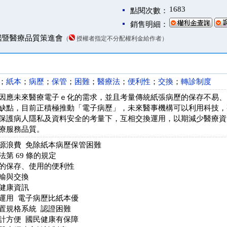
1683
點閱次數：
銷售明細：
鑑暨醫療品質策進會
（
授權者指定不分配權利金給作者）
；
紙本
；
病歷
；
保管
；
困難
；
醫療法
；
便利性
；
交換
；
轉診制度
因應未來醫療電子ｅ化的需求，並且考量傳統紙張病歷的保存不易、
缺點，目前正積極推動「電子病歷」，未來醫事機構可以利用科技，
保護病人隱私及資料安全的考量下，互相交換運用，以期減少醫療資
療服務品質。
源浪費 免除紙本病歷保管困難
第 69 條的規定
的保存、使用的便利性
輸與交換
健康資訊
運用 電子病歷比紙本優
置規格系統 認證困難
計方便 國民健康有保障