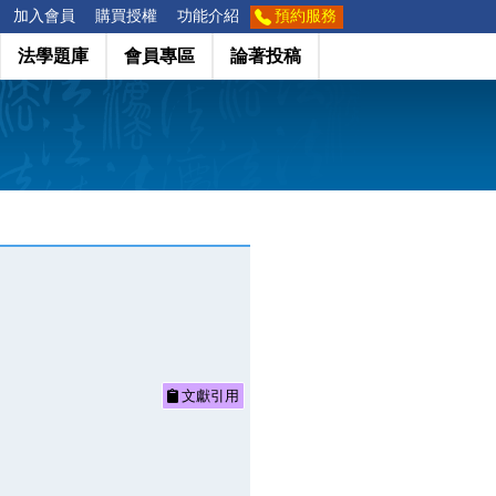
加入會員
購買授權
功能介紹
預約服務
法學題庫
會員專區
論著投稿
文獻引用