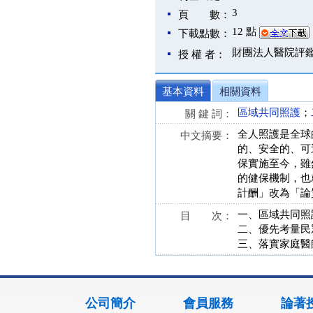
3
頁 數：
12 點
下載點數：
財團法人醫院評
授 權 者：
基本資料
相關資料
區域共同照護
；
關 鍵 詞：
全人照護是全球
中文摘要：
的、安全的、可
保實施至今，雖
的健保機制，也
計酬」改為「論
一、區域共同照
目 次：
二、優先考量民
三、落實家庭醫
:::
公司簡介
會員服務
論著