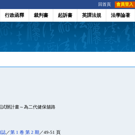
:::
回首頁
會員登入
行政函釋
裁判書
起訴書
英譯法規
法學論著
護試辦計畫～為二代健保舖路
雜誌
／
第 1 卷 第 2 期
／49-51 頁