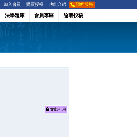
加入會員
購買授權
功能介紹
預約服務
法學題庫
會員專區
論著投稿
文獻引用