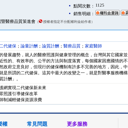
1125
點閱次數：
銷售明細：
鑑暨醫療品質策進會
（
授權者指定不分配權利金給作者）
二代健保
；
論量計酬
；
論質計酬
；
醫療品質
；
家庭醫師
的發展趨勢，就人的醫療照護與健康管理的概念，台灣與其它國家並
近性的、有效率的、公平的方法與制度落實，每個國家因應國情的不
然政府立意良好，但現行的健保機制有許多不完善的地方，因此，中
就是所謂的二代健保。這其中最大的改變之一，就是對醫事服務機構
質計酬」。
護網實現二代健保新未來
眾照護引導健保改革
師制減輕健保資源浪費
授權
常見問題
更多服務