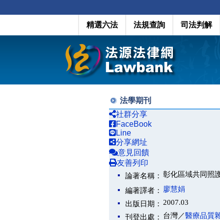
精選六法
法規查詢
司法判解
法學期刊
社群分享
FaceBook
Line
分享網址
意見回饋
友善列印
彰化區域共同照
論著名稱：
廖慧娟
編著譯者：
2007.03
出版日期：
台灣／
醫療品質
刊登出處：