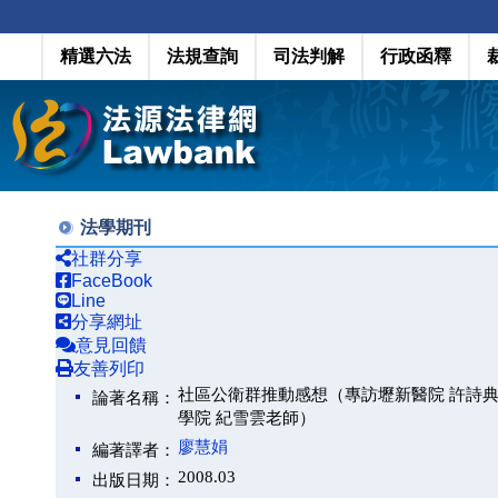
精選六法
法規查詢
司法判解
行政函釋
法學期刊
社群分享
FaceBook
Line
分享網址
意見回饋
友善列印
社區公衛群推動感想（專訪壢新醫院 許詩
論著名稱：
學院 紀雪雲老師）
廖慧娟
編著譯者：
2008.03
出版日期：