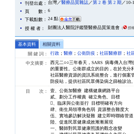
台灣／
醫療品質雜誌
／
第 2 卷 第 2 期
／10-
刊登出處：
6
頁 數：
24 點
下載點數：
財團法人醫院評鑑暨醫療品質策進會
（
授
授 權 者：
基本資料
相關資料
行政
；
醫療
；
公衛防疫
；
社區醫療群
；
社
關 鍵 詞：
西元二○○三年春天，SARS 病毒傳入
中文摘要：
的重要性。公衛群成立的目的，在於充分
社區醫療資源的資訊系統整合，進行個案
防疫站，提供社區民眾傳染病之篩檢診治
壹、公衛加醫療 建構健康網路平台
目 次：
貳、劃分工作權責 確立角色、目標
、臨床與公衛並行 目標明確有方向
肆、衛生局領導角色弱 資源整合難度大
伍、實地參訪解決疑難 建立即時聯絡管道
陸、促進民眾健康成效漸漸展現
一、醫師對民眾健康照護的觀念改變