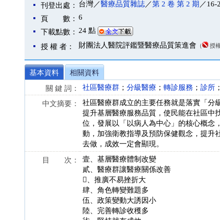
台灣／
醫療品質雜誌
／
第 2 卷 第 2 期
／16-
刊登出處：
6
頁 數：
24 點
下載點數：
財團法人醫院評鑑暨醫療品質策進會
（
授
授 權 者：
基本資料
相關資料
社區醫療群
；
分級醫療
；
轉診服務
；
診所
關 鍵 詞：
社區醫療群成立的主要任務就是落實「分
中文摘要：
提升基層醫療服務品質，使民能在社區中
位，發展以「以病人為中心」的核心概念
動，加強衛教指導及預防保健觀念，提升
去做，成效一定會顯現。
壹、基層醫療體制改變
目 次：
貳、醫療群讓醫療關係改善
、推廣不易挫折大
肆、角色轉變難題多
伍、政策變動大誘因小
陸、完善轉診收穫多