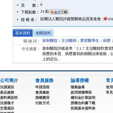
6
頁 數：
24 點
下載點數：
財團法人醫院評鑑暨醫療品質策進會
（
授
授 權 者：
基本資料
相關資料
新制醫院
；
主治醫師
；
實習醫學生
；
病歷
關 鍵 詞：
新制醫院評鑑基準「2.1.7 主治醫師
中文摘要：
病歷的本質、病歷書寫的相關法律規範，
上的定位。
公司簡介
會員服務
論著授權
常
法源資訊
申請流程
徵集論著
使用
產品服務
會員條款
啟用授權專區
常見
資料庫說明
授權費用
權利金計算說明
法源徵才
付款方式
授權合約書下載
交通資訊
投稿基本資料表