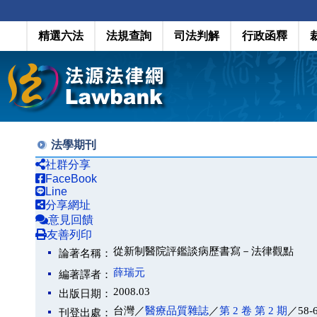
精選六法
法規查詢
司法判解
行政函釋
法學期刊
社群分享
FaceBook
Line
分享網址
意見回饋
友善列印
從新制醫院評鑑談病歷書寫－法律觀點
論著名稱：
薛瑞元
編著譯者：
2008.03
出版日期：
台灣／
醫療品質雜誌
／
第 2 卷 第 2 期
／58-
刊登出處：