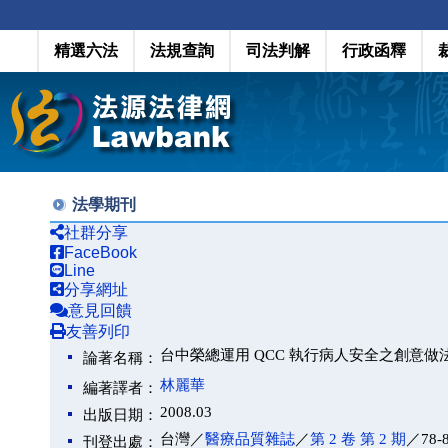
精選六法
法規查詢
司法判解
行政函釋
法學期刊
社群分享
FaceBook
Line
分享網址
意見回饋
友善列印
台中榮總運用 QCC 執行病人安全之創意做
論著名稱：
林麗華
編著譯者：
2008.03
出版日期：
台灣／
醫療品質雜誌
／
第 2 卷 第 2 期
／78-
刊登出處：