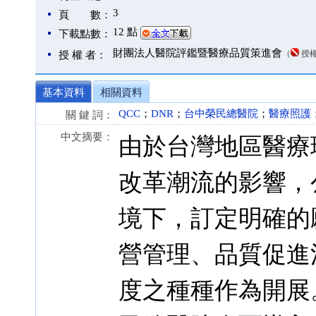
3
頁 數：
12 點
下載點數：
財團法人醫院評鑑暨醫療品質策進會
（
授
授 權 者：
基本資料
相關資料
QCC
；
DNR
；
台中榮民總醫院
；
醫療照護
關 鍵 詞：
中文摘要：
由於台灣地區醫療
改革潮流的影響，
境下，訂定明確的
營管理、品質促進
度之種種作為開展。