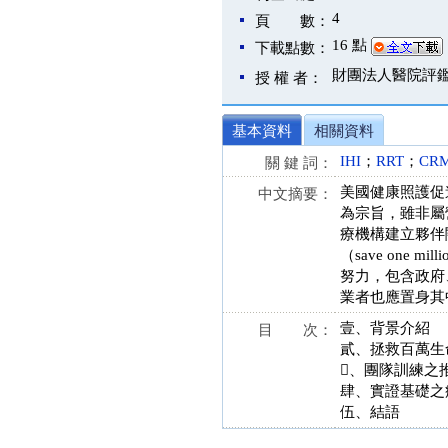
4
頁 數：
16 點
下載點數：
財團法人醫院評
授 權 者：
基本資料
相關資料
IHI
；
RRT
；
CR
關 鍵 詞：
美國健康照護促進機構
中文摘要：
為宗旨，雖非屬
療機構建立夥伴
（save one
努力，包含政府
業者也應置身其
壹、背景介紹
目 次：
貳、拯救百萬生
、團隊訓練之
肆、實證基礎之
伍、結語