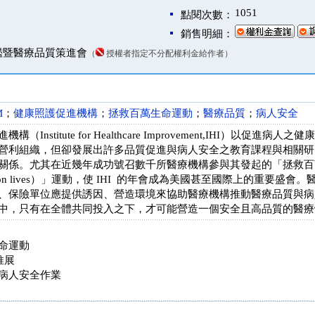
1051
點閱次數：
銷售明細：
鑑暨醫療品質策進會
（
授權者指定不分配權利金給作者）
M
；
健康照護促進機構
；
拯救百萬生命運動
；
醫療品質
；
病人安全
（Institute for Healthcare Improvement,IHI）以
營利組織，但卻發展出許多品質促進與病人安全之教育課程與相關研
關係。尤其在近幾年成功號召數千所醫療機構參與其發起的「拯救百
 million lives）」運動，使 IHI 的年會成為美國甚至國際上的重
、保險單位應提供誘因、營造環境來協助醫療機構推動醫療品質與病
中，只有在全體共同投入之下，才可能營造一個安全且高品質的醫療
命運動
推展
病人安全作業