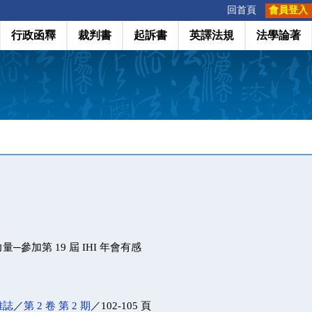
:::
回首頁
會員登入
行政函釋
裁判書
起訴書
英譯法規
法學論著
─參加第 19 屆 IHI 年會有感
雜誌
／
第 2 卷 第 2 期
／102-105 頁