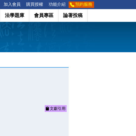
加入會員
購買授權
功能介紹
預約服務
法學題庫
會員專區
論著投稿
文獻引用