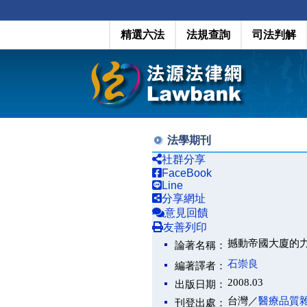
精選六法
法規查詢
司法判解
法學期刊
社群分享
FaceBook
Line
分享網址
意見回饋
友善列印
撼動帝國大廈的力量
論著名稱：
石崇良
編著譯者：
2008.03
出版日期：
台灣／
醫療品質
刊登出處：