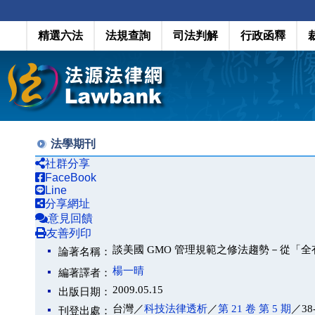
精選六法
法規查詢
司法判解
行政函釋
法學期刊
社群分享
FaceBook
Line
分享網址
意見回饋
友善列印
談美國 GMO 管理規範之修法趨勢－從「
論著名稱：
楊一晴
編著譯者：
2009.05.15
出版日期：
台灣／
科技法律透析
／
第 21 卷 第 5 期
／38
刊登出處：