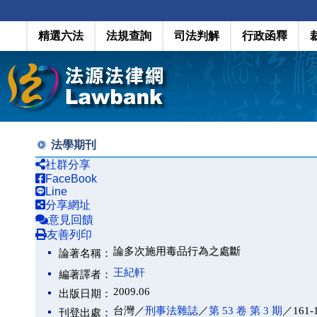
精選六法
法規查詢
司法判解
行政函釋
法學期刊
社群分享
FaceBook
Line
分享網址
意見回饋
友善列印
論多次施用毒品行為之處斷
論著名稱：
王紀軒
編著譯者：
2009.06
出版日期：
台灣／
刑事法雜誌
／
第 53 卷 第 3 期
／161-
刊登出處：