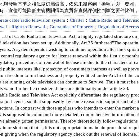
地與發照基準之相似度仍屬偏高，依舊未體察到「換照」與「發照」
時，宜儘可能降低主管機關得為實質審查與評價性判斷之要件比例，
rate cable radio television system
；
Charter
；
Cable Radio and Televisi
ewal
；
Right to Renewal
；
Guaranties of Property
；
Regulation of Access
 .18 of Cable Radio and Television Act, a highly regulated structure on
d television has been set up. Additionally, Art.35 furthered"The operatin
 years. A system operator wishing to continue operation after the expirati
e central regulatory agency for license renewal within the first six month
gulatory procedures of renewal of license are due to the characters of c
nd public interests like. protection of consumers interests as well as pr
on freedom to run business and property entitled under Art.15 of the c
 are running cable television can continue to Survive. Thus it must be su
s wand further be considered the constitutionality under article 23.
able Radio and Television Act explicitly differentiate the regulatory p
al of license, so. that supposedly lay some reasons to support such dis
tions. In contrast with those appliers who intends to enter the market at t
y is supposed to command more detailed, comprehensive information abo
ve already gotten permissions. Thereby theoretically follow regulations
y in or shut out; that is, it is not appropriate to maintain procedural re
ion giving when the regulatory agency check out the renewal of license.