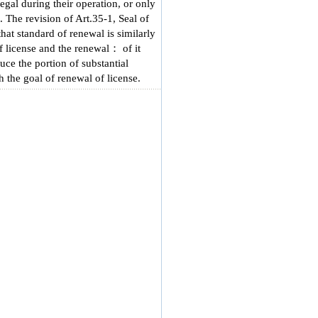
egal during their operation, or only
 The revision of Art.35-1, Seal of
that standard of renewal is similarly
 license and the renewal： of it
uce the portion of substantial
h the goal of renewal of license.