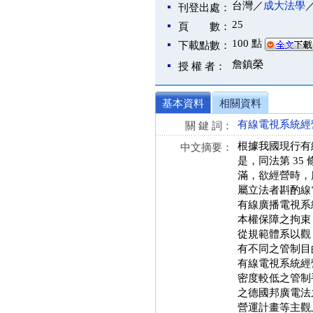
台灣／
成大法學
刊登出處：
25
頁 數：
100 點
下載點數：
詹鎮榮
授 權 者：
基本資料
相關資料
有線電視系統經
關 鍵 詞：
根據我國現行有
中文摘要：
是，同法第 3
滿，欲經營時，
屬立法者斟酌線
有線廣播電視系
本權保障之拘束
從規範體系以觀
有不同之管制目
有線電視系統經
密度較低之管制
之德國邦廣電法
營運計畫等主觀