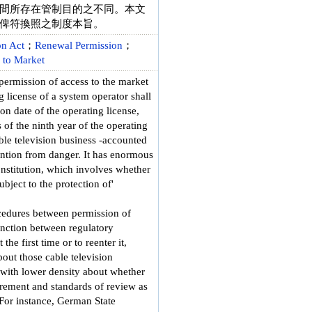
間所存在管制目的之不同。本文
俾符換照之制度本旨。
on Act
；
Renewal Permission
；
 to Market
 permission of access to the market
g license of a system operator shall
on date of the operating license,
s of the ninth year of the operating
able television business -accounted
evention from danger. It has enormous
onstitution, which involves whether
bject to the protection of'
rocedures between permission of
tinction between regulatory
he first time or to reenter it,
ut those cable television
 with lower density about whether
quirement and standards of review as
 For instance, German State