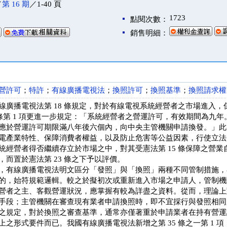
／
第 16 期
／1-40 頁
1723
點閱次數：
銷售明細：
營許可
；
特許
；
有線廣播電視法
；
換照許可
；
換照基準
；
換照請求權
線廣播電視法第 18 條規定，對於有線電視系統經營者之市場進入
5 條第 1 項更進一步規定：「系統經營者之營運許可，有效期間為九
應於營運許可期限滿八年後六個內，向中央主管機關申請換發。」此
電產業特性、保障消費者權益，以及防止危害等公益因素，行使立法
統經營者得否繼續存立於市場之中，對其受憲法第 15 條保障之營
，而置於憲法第 23 條之下予以評價。
，有線廣播電視法明文區分「發照」與「換照」兩種不同管制措施，
的，始符規範邏輯。較之於擬初次或重新進入市場之申請人，管制機
營者之主、客觀營運狀況，應掌握有較為詳盡之資料。從而，理論上
手段；主管機關在審查現有業者申請換照時，即不宜採行與發照相同
之規定，對於換照之審查基準，通常亦僅著重於申請業者在持有營運
上之形式要件而已。我國有線廣播電視法新增之第 35 條之一第 1 