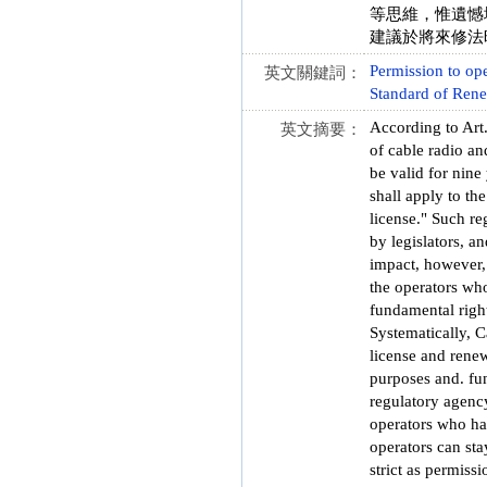
等思維，惟遺憾
建議於將來修法
Permission to ope
英文關鍵詞：
Standard of Ren
According to Art.
英文摘要：
of cable radio an
be valid for nine
shall apply to th
license." Such re
by legislators, a
impact, however, 
the operators who
fundamental right
Systematically, C
license and renew
purposes and. func
regulatory agenc
operators who ha
operators can sta
strict as permiss