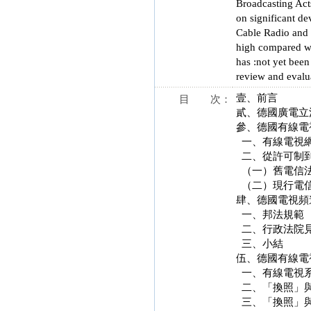
Broadcasting Acts
on significant de
Cable Radio and T
high compared wi
has :not yet been
review and evalua
壹、前言
目 次：
貳、德國廣電立
參、德國有線電
一、有線電視網
二、從許可制
（一）舊電信
（二）現行電
肆、德國電視頻
一、邦法規範
二、行政法院
三、小結
伍、德國有線電
一、有線電視系
二、「換照」與
三、「換照」與