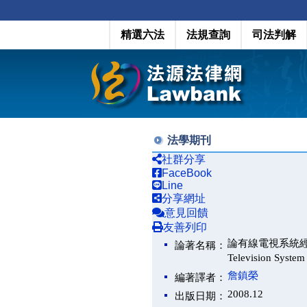
精選六法
法規查詢
司法判解
法學期刊
社群分享
FaceBook
Line
分享網址
意見回饋
友善列印
論有線電視系統經營者換
論著名稱：
Television System
詹鎮榮
編著譯者：
2008.12
出版日期：