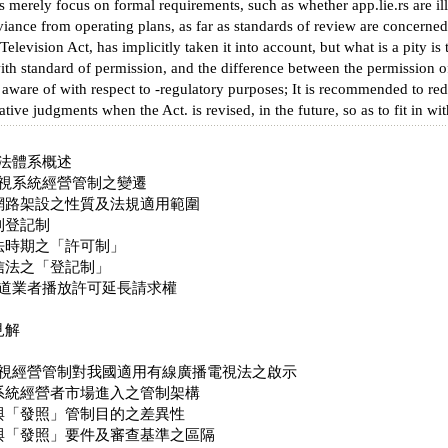
 merely focus on formal requirements, such as whether app.lie.rs are ill
viance from operating plans, as far as standards of review are concerned.
elevision Act, has implicitly taken it into account, but what is a pity is 
th standard of permission, and the difference between the permission of
 aware of with respect to -regulatory purposes; It is recommended to red
tive judgments when the Act. is revised, in the future, so as to fit in wit
法體系概述
視系統經營管制之變遷
路架設之性質及法規適用範圍
到登記制
法時期之「許可制」
信法之「登記制」
道業者播放許可延長請求權
見解
視經營管制對我國適用有線廣播電視法之啟示
統經營者市場進入之管制架構
「發照」管制目的之差異性
「發照」要件及審查基準之區隔