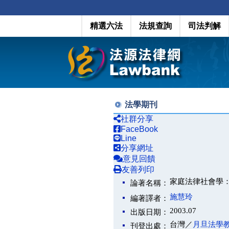
精選六法
法規查詢
司法判解
法學期刊
社群分享
FaceBook
Line
分享網址
意見回饋
友善列印
家庭法律社會學：
論著名稱：
施慧玲
編著譯者：
2003.07
出版日期：
台灣／
月旦法學
刊登出處：