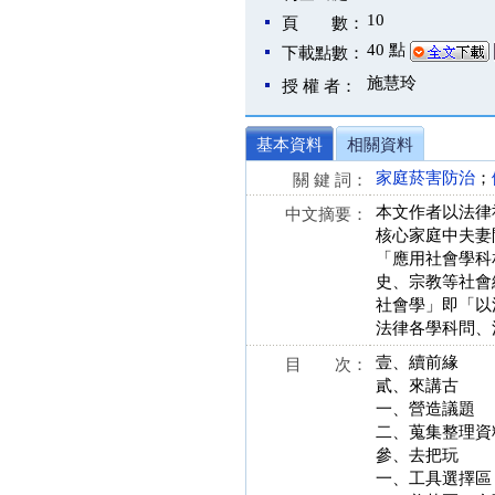
10
頁 數：
40 點
下載點數：
施慧玲
授 權 者：
基本資料
相關資料
家庭菸害防治
；
關 鍵 詞：
本文作者以法律
中文摘要：
核心家庭中夫妻
「應用社會學科
史、宗教等社會
社會學」即「以
法律各學科問、
壹、續前緣
目 次：
貳、來講古
一、營造議題
二、蒐集整理資
參、去把玩
一、工具選擇區