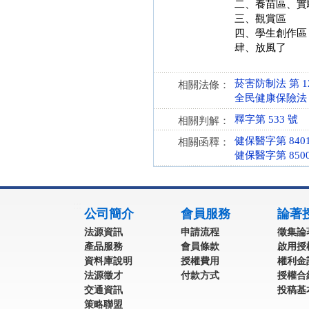
二、養苗區、實
三、觀賞區
四、學生創作區
肆、放風了
菸害防制法 第 12、
相關法條：
全民健康保險法 第 1
釋字第 533 號
相關判解：
健保醫字第 8401
相關函釋：
健保醫字第 8500
:::
公司簡介
會員服務
論著
法源資訊
申請流程
徵集論
產品服務
會員條款
啟用授
資料庫說明
授權費用
權利金
法源徵才
付款方式
授權合
交通資訊
投稿基
策略聯盟