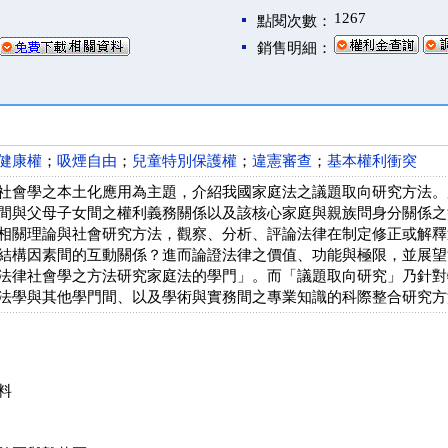
1267
點閱次數：
銷售明細：
健康權
；
吸煙自由
；
兒童特別保護權
；
違憲審查
；
基本權利衝突
社會學之本土化應用為主題，介紹我國家庭法之議題取向研究方法。
間與父母子女間之權利義務關係以及該核心家庭與親族問身分關係之
相關理論與社會研究方法，觀察、分析、評論法律在制定修正或解釋
結構因素間的互動關係？進而論證法律之價值、功能與極限，並展望
法律社會學之方法研究家庭法的學門」。而「議題取向研究」乃針對
法學與其他學門間、以及學術與實務間之專業知識的科際整合研究方
料