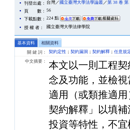
台灣／
國立臺灣大學法學論叢
／
第 38 卷 第 
刊登出處：
56
頁 數：
224 點
下載點數：
國立臺灣大學法律學院
授 權 者：
基本資料
相關資料
契約定性
；
契約漏洞
；
契約解釋
；
任意規
關 鍵 詞：
中文摘要：
本文以一則工程契
念及功能，並檢視
適用（或類推適用
契約解釋」以填補
投資等特性，不宜