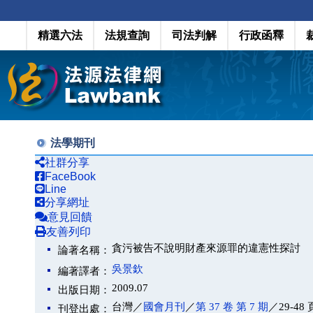
精選六法
法規查詢
司法判解
行政函釋
法學期刊
社群分享
FaceBook
Line
分享網址
意見回饋
友善列印
貪污被告不說明財產來源罪的違憲性探討
論著名稱：
吳景欽
編著譯者：
2009.07
出版日期：
台灣／
國會月刊
／
第 37 卷 第 7 期
／29-48 
刊登出處：