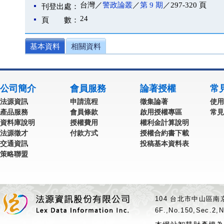
台灣／
警政論叢
／
第 9 期
／297-320 頁
刊登出處：
24
頁 數：
基本資料
相關資料
公司簡介
會員服務
論著授權
常
法源資訊
申請流程
徵集論著
使用
產品服務
會員條款
啟用授權專區
常見
資料庫說明
授權費用
權利金計算說明
法源徵才
付款方式
授權合約書下載
交通資訊
投稿基本資料表
策略聯盟
104 台北市中山區南京
6F.,No.150,Sec.2,N